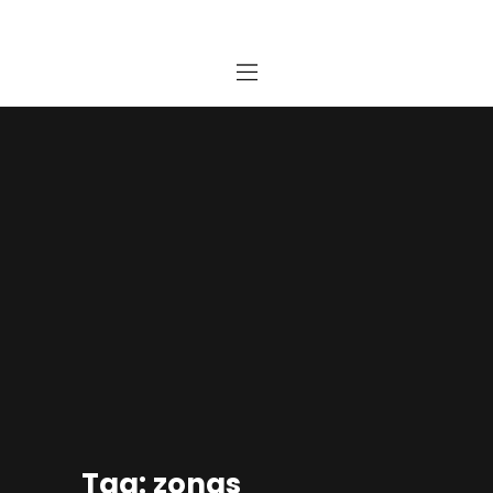
Home
Estudio
Proyectos
Noticias
Contacto
Presupuesto Online
Tag: zonas