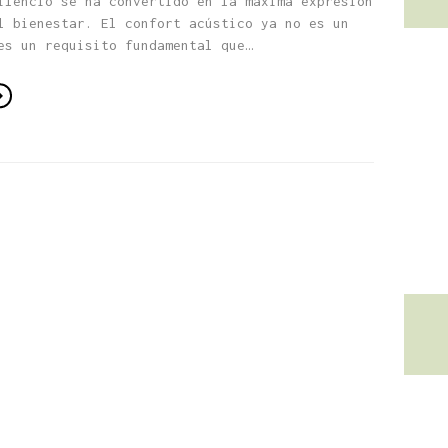
ilencio se ha convertido en la máxima expresión
l bienestar. El confort acústico ya no es un
es un requisito fundamental que…