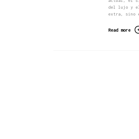
actual, el s
del lujo y e
extra, sino 
Read more