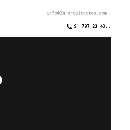
info@2m-arquitectos.com
|
91 797 23 43..
o