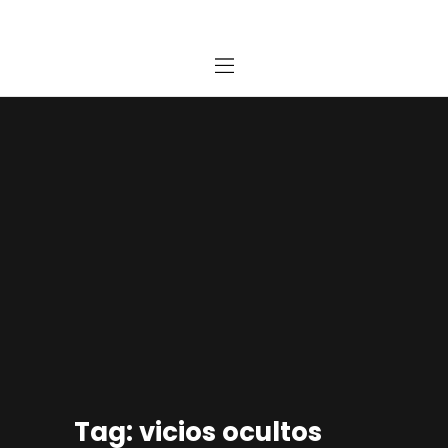
Home
Estudio
Proyectos
Noticias
Contacto
Presupuesto Online
Tag: vicios ocultos