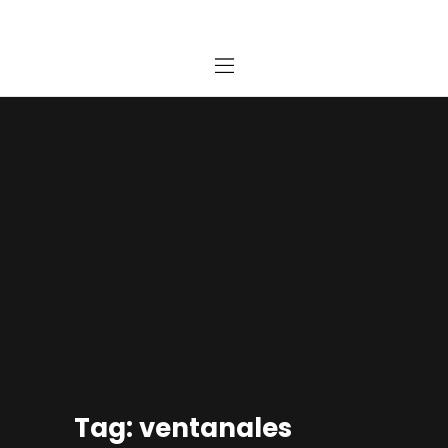
Home
Estudio
Proyectos
Noticias
Contacto
Presupuesto Online
Tag: ventanales