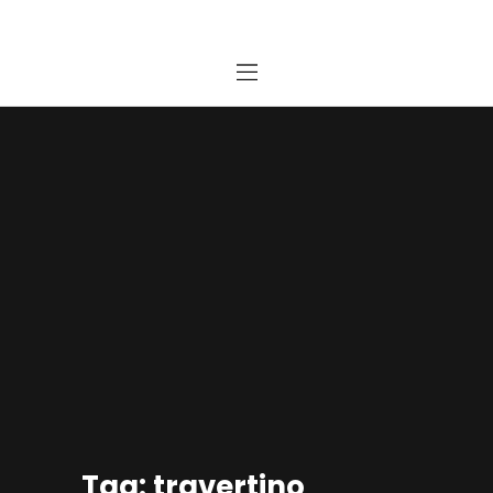
Home
Estudio
Proyectos
Noticias
Contacto
Presupuesto Online
Tag: travertino