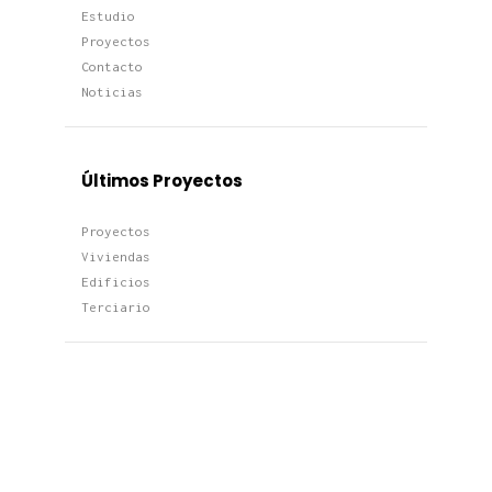
Estudio
Proyectos
Contacto
Noticias
Últimos Proyectos
Proyectos
Viviendas
Edificios
Terciario
Últimas Noticias
Construir tu casa de lujo en
Boadilla del Monte: normativa,
diseño y eficiencia