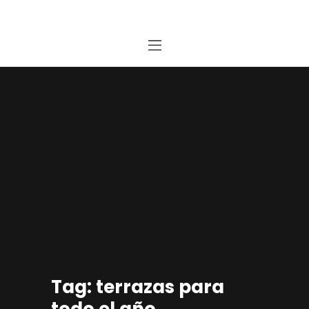
Home
Estudio
Proyectos
Noticias
Contacto
Presupuesto Online
Tag: terrazas para
todo el año