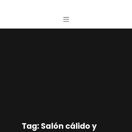
Home
Estudio
Proyectos
Noticias
Contacto
Presupuesto Online
Tag: Salón cálido y