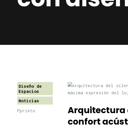
Diseño de
Espacios
Noticias
Arquitectura d
Pprieto
confort acús