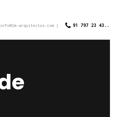
91 797 23 43..
info@2m-arquitectos.com
|
 de