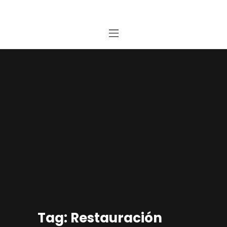
Home
Estudio
Proyectos
Noticias
Contacto
Presupuesto Online
Tag: Restauración