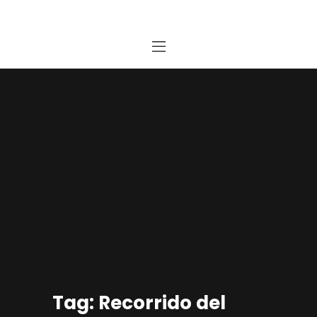
Home
Estudio
Proyectos
Noticias
Contacto
Presupuesto Online
Tag: Recorrido del