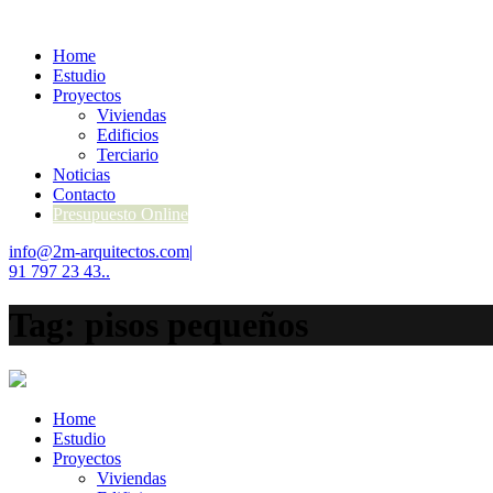
Home
Estudio
Proyectos
Viviendas
Edificios
Terciario
Noticias
Contacto
Presupuesto Online
info@2m-arquitectos.com
|
91 797 23 43..
Tag: pisos pequeños
Home
Estudio
Proyectos
Viviendas