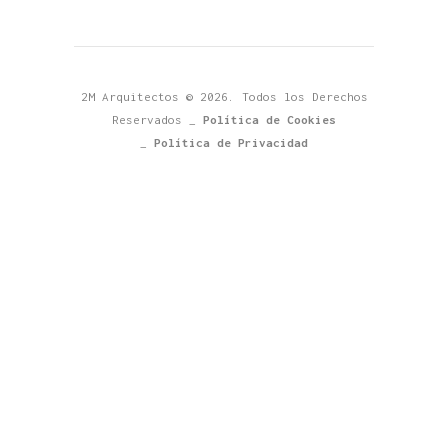
2M Arquitectos © 2026. Todos los Derechos
Reservados _
Política de Cookies
_
Política de Privacidad
Para cumplir con la normativa europea, informamos que esta web
utiliza cookies.
Puede consultar tanto las cookies que usamos como nuestra
política de privacidad en nuestra
Política de Privacidad
y
Política de Cookies