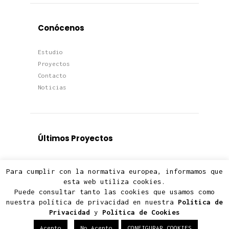
Conócenos
Estudio
Proyectos
Contacto
Noticias
Últimos Proyectos
Proyectos
Para cumplir con la normativa europea, informamos que
Viviendas
esta web utiliza cookies.
Edificios
Puede consultar tanto las cookies que usamos como
Terciario
nuestra política de privacidad en nuestra
Política de
Privacidad
y
Política de Cookies
Acepto
No Acepto
CONFIGURAR COOKIES