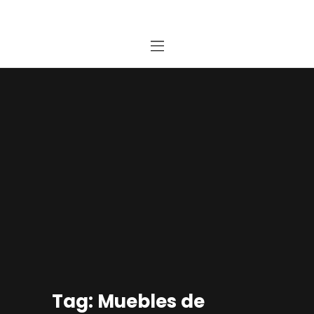
Home
Estudio
Proyectos
Noticias
Contacto
Presupuesto Online
Tag: Muebles de