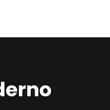
Home
Estudio
Proyectos
Noticias
Contacto
derno
Presupuesto
Online