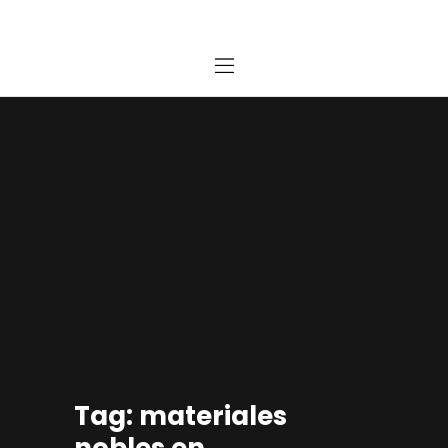
Home
Estudio
Proyectos
Noticias
Contacto
Presupuesto Online
Tag: materiales
nobles en