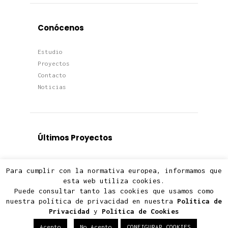
Conócenos
Estudio
Proyectos
Contacto
Noticias
Últimos Proyectos
Proyectos
Para cumplir con la normativa europea, informamos que
Viviendas
esta web utiliza cookies.
Edificios
Puede consultar tanto las cookies que usamos como
Terciario
nuestra política de privacidad en nuestra
Política de
Privacidad
y
Política de Cookies
Acepto
No Acepto
CONFIGURAR COOKIES