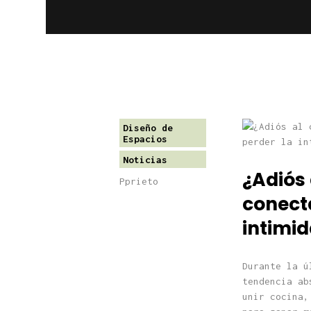
Diseño de
Espacios
Noticias
¿Adiós
Pprieto
conecta
intimi
Durante la ú
tendencia ab
unir cocina,