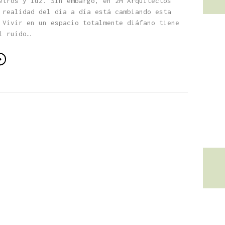
etros y luz. Sin embargo, en 2M Arquitectos
 realidad del día a día está cambiando esta
 Vivir en un espacio totalmente diáfano tiene
l ruido…