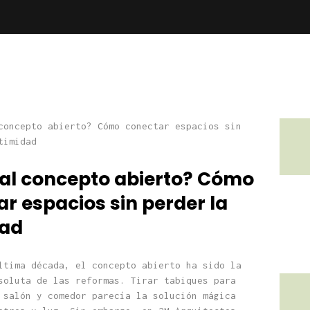
 al concepto abierto? Cómo
r espacios sin perder la
dad
ltima década, el concepto abierto ha sido la
soluta de las reformas. Tirar tabiques para
 salón y comedor parecía la solución mágica