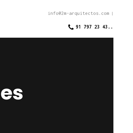
info@2m-arquitectos.com
|
91 797 23 43..
des