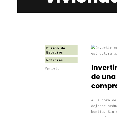
Diseño de
Espacios
Noticias
Inverti
Pprieto
de una
compra
A la hora de
dejarse sedu
bonita. Sin 