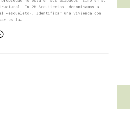
 propiedad no está en sus acabados, sino en su
tructural. En 2M Arquitectos, denominamos a
el «esqueleto». Identificar una vivienda con
os» es la…