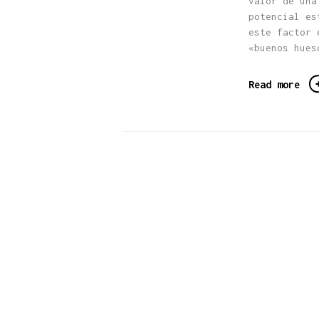
valor de una
potencial es
este factor 
«buenos hues
Read more