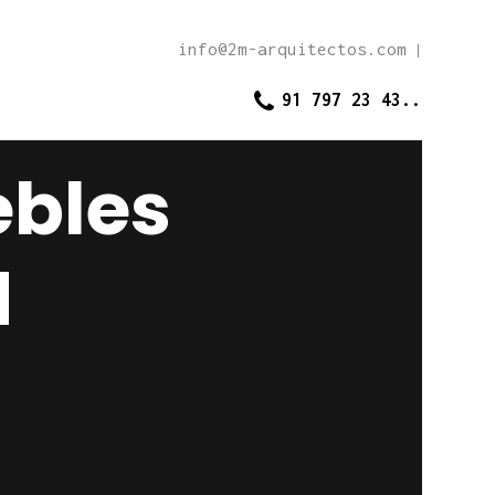
info@2m-arquitectos.com
|
91 797 23 43..
ebles
d