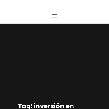
Home
Estudio
Proyectos
Noticias
Contacto
Presupuesto Online
Tag: inversión en