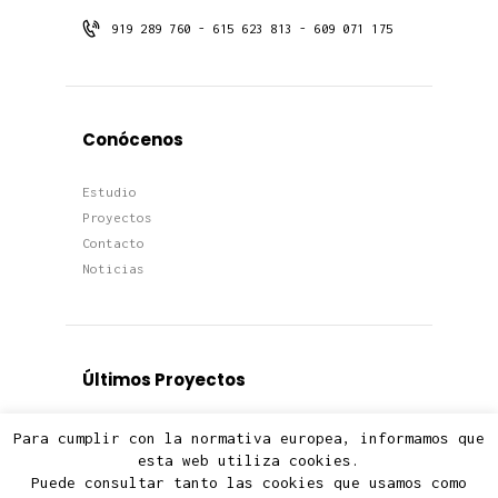
919 289 760 - 615 623 813 - 609 071 175
Conócenos
Estudio
Proyectos
Contacto
Noticias
Últimos Proyectos
Proyectos
Para cumplir con la normativa europea, informamos que
Viviendas
esta web utiliza cookies.
Puede consultar tanto las cookies que usamos como
Edificios