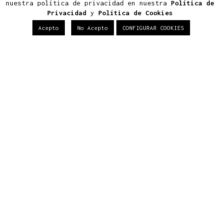
nuestra política de privacidad en nuestra
Política de
Terciario
Privacidad
y
Política de Cookies
Acepto
No Acepto
CONFIGURAR COOKIES
Últimas Noticias
Construir tu casa de lujo en
Boadilla del Monte: normativa,
diseño y eficiencia
Arquitectura viva: cómo
proyectar un hogar
ecosostenible y exclusivo