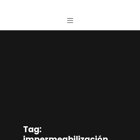
Home
Estudio
Proyectos
Noticias
Contacto
Presupuesto Online
Tag:
impermeabilización