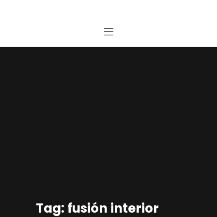
Home
Estudio
Proyectos
Noticias
Contacto
Presupuesto Online
Tag: fusión interior