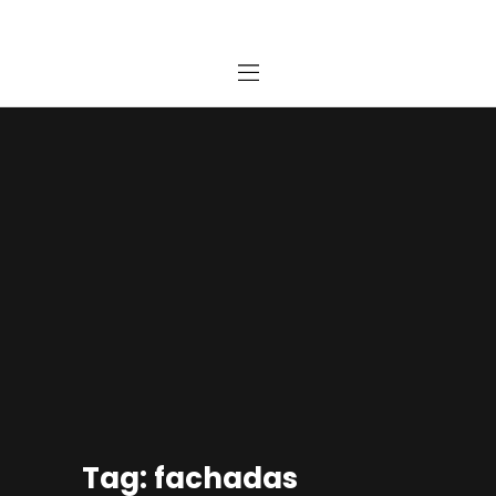
Home
Estudio
Proyectos
Noticias
Contacto
Presupuesto Online
Tag: fachadas