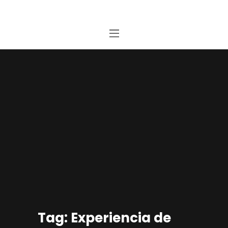
Home
Estudio
Proyectos
Noticias
Contacto
Presupuesto Online
Tag: Experiencia de