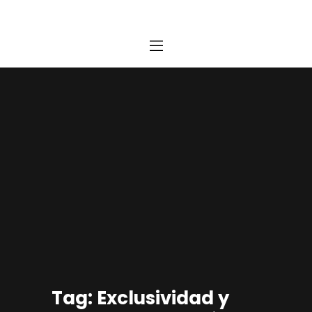
Home
Estudio
Proyectos
Noticias
Contacto
Presupuesto Online
Tag: Exclusividad y