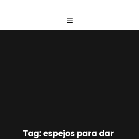
Home
Estudio
Proyectos
Noticias
Contacto
Presupuesto Online
Tag: espejos para dar