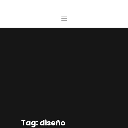
Home
Estudio
Proyectos
Noticias
Contacto
Presupuesto Online
Tag: diseño