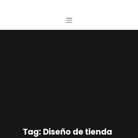
Home
Estudio
Proyectos
Noticias
Contacto
Presupuesto Online
Tag: Diseño de tienda