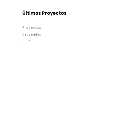
Últimos Proyectos
Proyectos
Viviendas
Edificios
Terciario
Últimas Noticias
Construir tu casa de lujo en
Boadilla del Monte: normativa,
diseño y eficiencia
Arquitectura viva: cómo
proyectar un hogar
ecosostenible y exclusivo