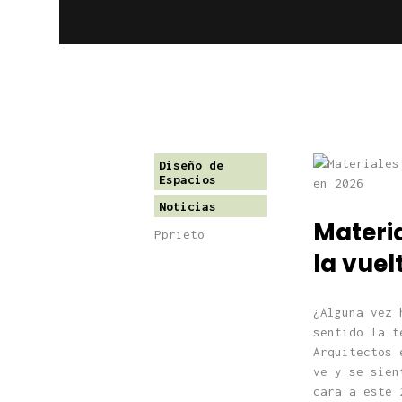
Diseño de
Espacios
Noticias
Materia
Pprieto
la vuel
¿Alguna vez 
sentido la t
Arquitectos 
ve y se sien
cara a este 