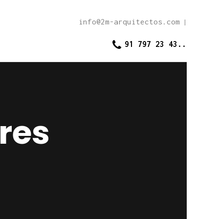
info@2m-arquitectos.com
|
91 797 23 43..
ores