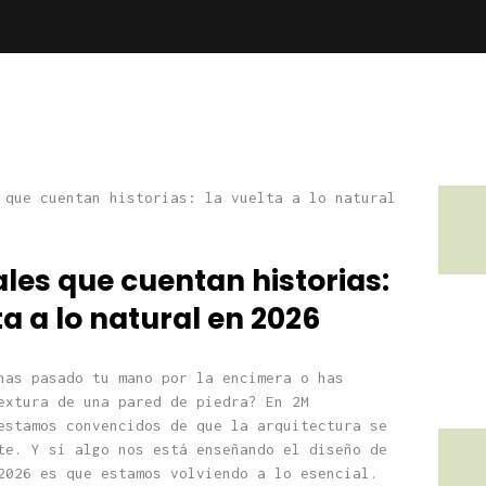
les que cuentan historias:
ta a lo natural en 2026
has pasado tu mano por la encimera o has
extura de una pared de piedra? En 2M
estamos convencidos de que la arquitectura se
te. Y si algo nos está enseñando el diseño de
2026 es que estamos volviendo a lo esencial.