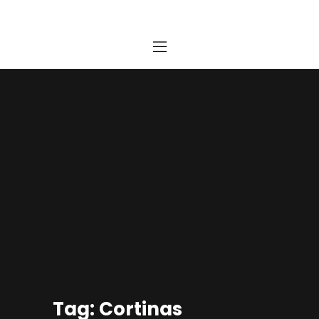
Home
Estudio
Proyectos
Noticias
Contacto
Presupuesto Online
Tag: Cortinas