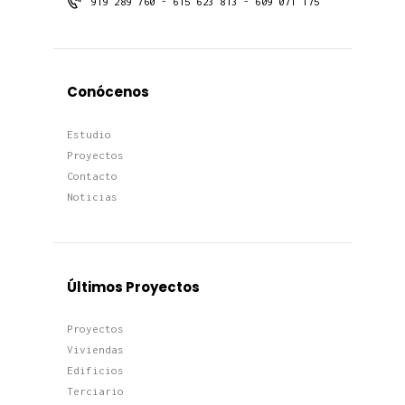
919 289 760 - 615 623 813 - 609 071 175
Conócenos
Estudio
Proyectos
Contacto
Noticias
Últimos Proyectos
Proyectos
Viviendas
Edificios
Terciario