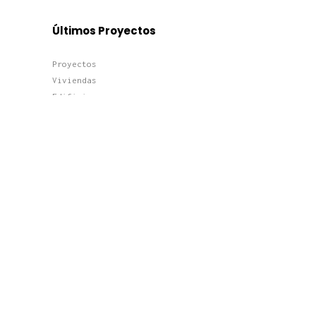
Últimos Proyectos
Proyectos
Viviendas
Edificios
Terciario
Últimas Noticias
Construir tu casa de lujo en
Boadilla del Monte: normativa,
diseño y eficiencia
Arquitectura viva: cómo
proyectar un hogar
ecosostenible y exclusivo