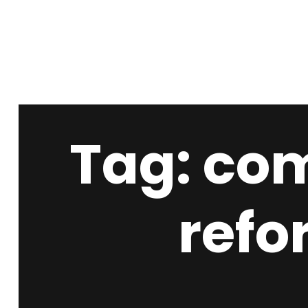
Tag: co
refo