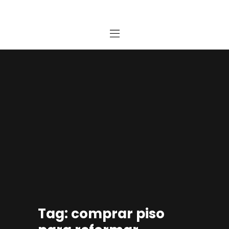
Home
Estudio
Proyectos
Noticias
Contacto
Presupuesto Online
Tag: comprar piso