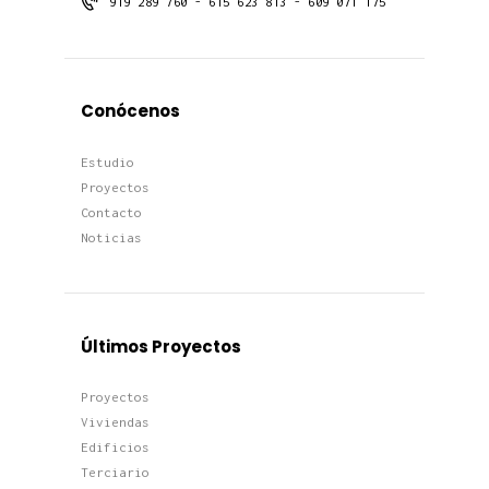
919 289 760 - 615 623 813 - 609 071 175
Conócenos
Estudio
Proyectos
Contacto
Noticias
Últimos Proyectos
Proyectos
Viviendas
Edificios
Terciario