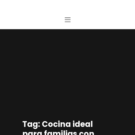
Home
Estudio
Proyectos
Noticias
Contacto
Presupuesto Online
Tag: Cocina ideal
para familias con