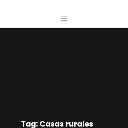
Home
Estudio
Proyectos
Noticias
Contacto
Presupuesto Online
Tag: Casas rurales