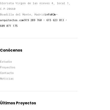
Glorieta Virgen de las nieves 4, local 1,
C.P.28660
Boadilla del Monte, Madrid
info@2m-
arquitectos.com
919 289 760 - 615 623 813 -
609 071 175
Conócenos
Estudio
Proyectos
Contacto
Noticias
Últimos Proyectos