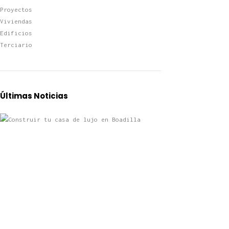
Proyectos
Viviendas
Edificios
Terciario
Últimas Noticias
Construir tu casa de lujo en Boadilla del
Monte: normativa, diseño y eficiencia