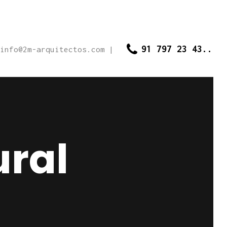
91 797 23 43..
info@2m-arquitectos.com
|
ural