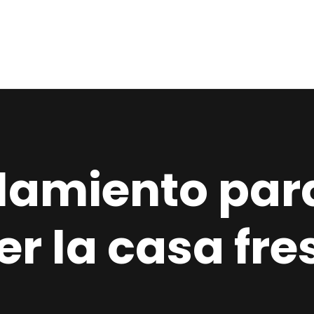
Home
Estudio
Proyectos
Noticias
Contacto
slamiento par
Presupuesto
r la casa fre
Online