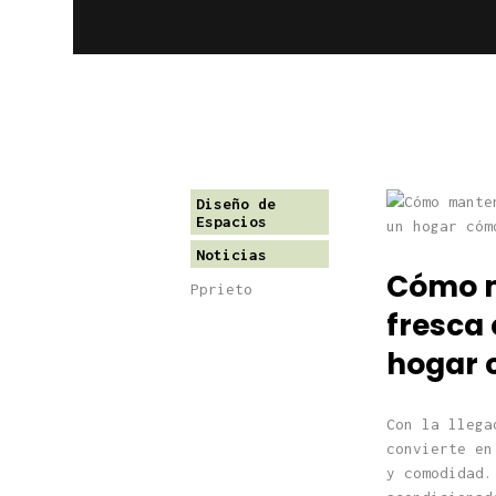
Diseño de
Espacios
Noticias
Cómo m
Pprieto
fresca 
hogar 
Con la llega
convierte en
y comodidad.