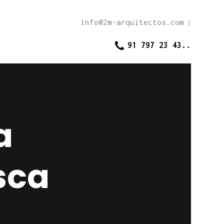
info@2m-arquitectos.com
|
91 797 23 43..
a
sca