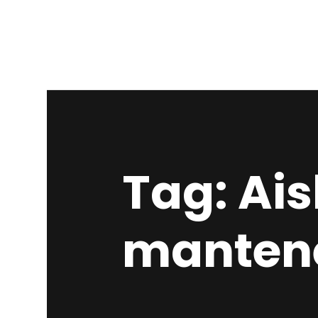
Tag: Ai
mantene