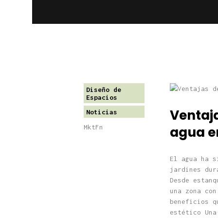
Diseño de
Espacios
Ventaj
Noticias
MktFn
agua en
El agua ha s
jardines dur
Desde estanq
una zona con
beneficios q
estético Una