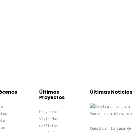
ócenos
Últimos
Últimas Noticia
Proyectos
io
Proyectos
ctos
Viviendas
cto
Edificios
ias
Construir tu casa de