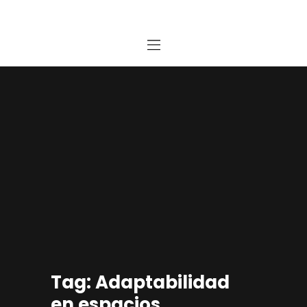
Home
Estudio
Proyectos
Noticias
Contacto
Presupuesto Online
Tag: Adaptabilidad
en espacios