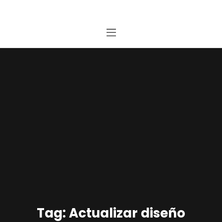
Home
Estudio
Proyectos
Noticias
Contacto
Presupuesto Online
Tag: Actualizar diseño