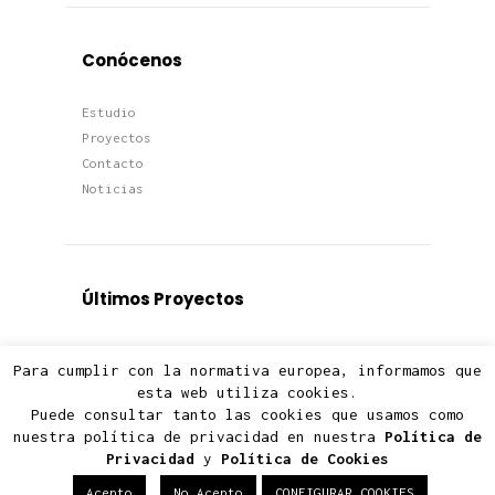
Conócenos
Estudio
Proyectos
Contacto
Noticias
Últimos Proyectos
Proyectos
Para cumplir con la normativa europea, informamos que
Viviendas
esta web utiliza cookies.
Edificios
Puede consultar tanto las cookies que usamos como
Terciario
nuestra política de privacidad en nuestra
Política de
Privacidad
y
Política de Cookies
Acepto
No Acepto
CONFIGURAR COOKIES